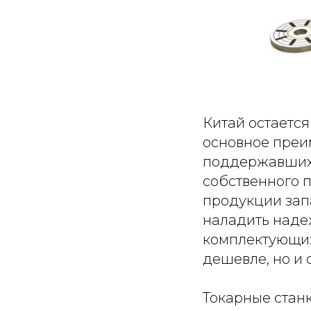
Китай остаетс
основное преим
поддержавших 
собственного 
продукции зап
наладить надеж
комплектующих 
дешевле, но и 
Токарные станк