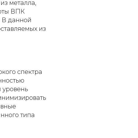
из металла,
роты ВПК
 В данной
оставляемых из
кого спектра
енностью
й уровень
минимизировать
овные
анного типа