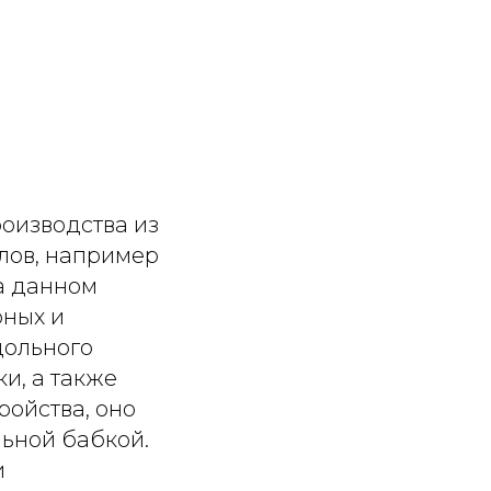
оизводства из
алов, например
на данном
рных и
дольного
и, а также
ройства, оно
ьной бабкой.
и