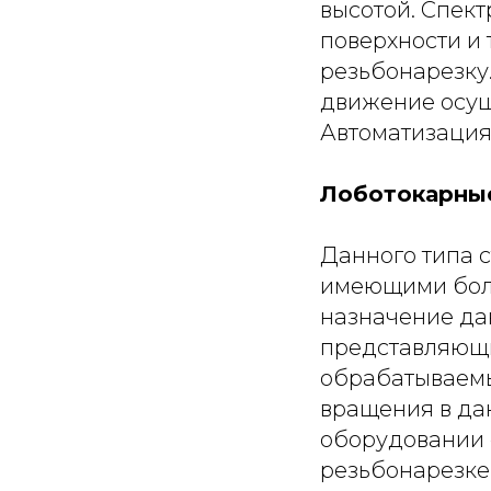
высотой. Спек
поверхности и 
резьбонарезку.
движение осущ
Автоматизация
Лоботокарны
Данного типа с
имеющими боль
назначение да
представляющи
обрабатываемы
вращения в да
оборудовании 
резьбонарезке,