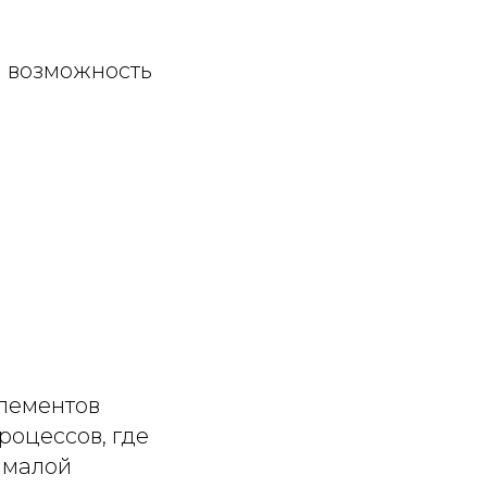
и возможность
элементов
роцессов, где
 малой