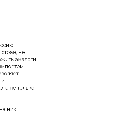
оссию,
стран, не
ожить аналоги
 импортом
зволяет
 и
это не только
на них