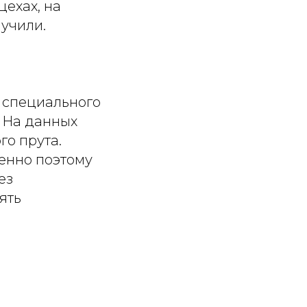
цехах, на
учили.
 специального
. На данных
го прута.
енно поэтому
ез
ять