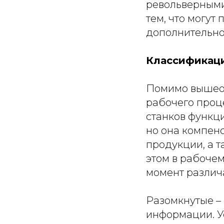
револьверными
тем, что могут
дополнительно
Классификаци
Помимо вышеоп
рабочего проце
станков функц
но она компен
продукции, а 
этом в рабоче
момент различ
Разомкнутые – 
информации. У