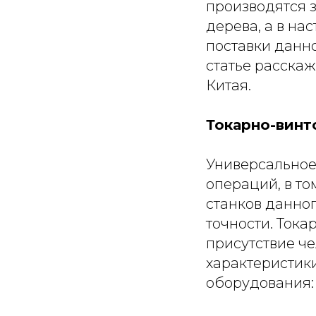
производятся з
дерева, а в н
поставки данн
статье расскаж
Китая.
Токарно-винт
Универсальное
операций, в то
станков данног
точности. Ток
присутствие ч
характеристики
оборудования: