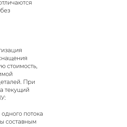
отличаются
 без
тизация
оснащения
ю стоимость,
имой
еталей. При
На текущий
У:
 одного потока
ды составным