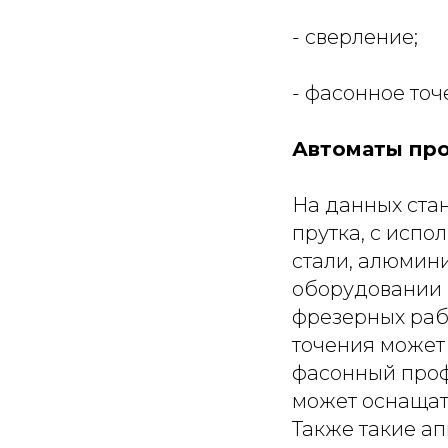
- сверление;
- фасонное точ
Автоматы про
На данных ста
прутка, с испо
стали, алюмини
оборудовании 
фрезерных рабо
точения может 
фасонный профи
может оснащат
Также такие ап