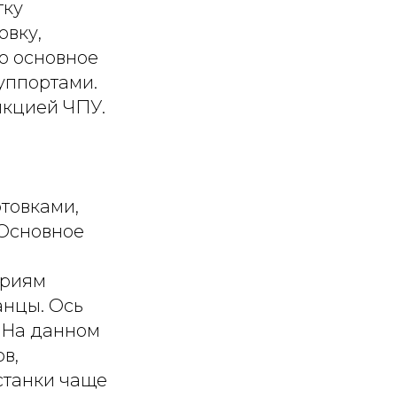
тку
овку,
то основное
уппортами.
нкцией ЧПУ.
отовками,
 Основное
ориям
анцы. Ось
. На данном
в,
 станки чаще