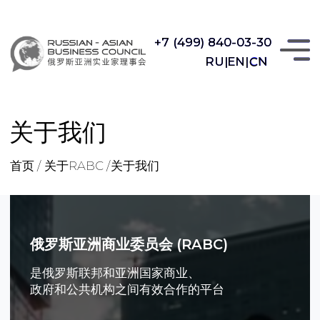
+7 (499) 840-03-30
+7 (499) 840-03-30
CN
RU|
RU|
EN|
EN|
CN
关于我们
首页 /
关于RABC /
关于我们
俄罗斯亚洲商业委员会 (RABC)
是俄罗斯联邦和亚洲国家商业、
政府和公共机构之间有效合作的平台
我们的任务是推动落实习近平主席的“一带一
路”倡议, 加强俄中经贸, 投资和人文联系
RABC在数字
BC /
们
>8
我们团队多年的成功工作