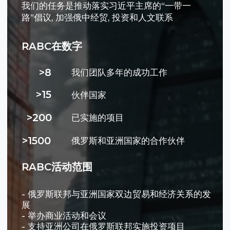
>15
伙伴国家
>200
已实施的项目
>1500
俄罗斯和亚洲国家的合作伙伴
RABC活动范围
- 俄罗斯联邦与亚洲国家双边贸易和经济关系的发
展
- 举办商业活动和会议
- 支持亚洲公司在俄罗斯联邦实施投资项目
- 为亚洲公司在俄罗斯启动的投资和贸易经济项目
提供信息支持
- 俄罗斯联邦与亚洲国家之间技术转让的实施和科
学技术合作的发展
- 亚洲正面舆论的形成与俄罗斯的亚洲商业
- 向亚洲企业, 政府和公共机构通报与俄罗斯经济和
投资合作的前景
- 替代欧盟国家, 美国及其盟友对俄罗斯的进口物资
- 为新的俄罗斯-亚洲物流, 基础设施和金融项目提
供便利
- 俄罗斯对亚洲国家商品和非商品出口发展方案的
执行情况
-在民事, 海关, 劳工, 行政, 移民和刑法问题上为在俄
罗斯的亚洲国家和亚洲公司的公民提供有效的法律
支持
- 俄罗斯联邦亚洲公司的GR 支持