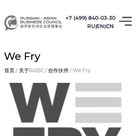
+7 (499) 840-03-30
+7 (499) 840-03-30
CN
RU|
RU|
EN|
EN|
CN
We Fry
We Fry
首页 /
关于RABC /
合作伙伴 /
y
BC /
 /
“We Fry” LLC是俄罗斯领先的薯条生产商，位于利佩茨
克经济特区。工厂建设于2016年开始，自2018年以来，